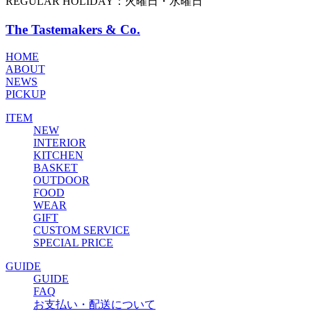
REGULAR HOLIDAY：火曜日・水曜日
The Tastemakers & Co.
HOME
ABOUT
NEWS
PICKUP
ITEM
NEW
INTERIOR
KITCHEN
BASKET
OUTDOOR
FOOD
WEAR
GIFT
CUSTOM SERVICE
SPECIAL PRICE
GUIDE
GUIDE
FAQ
お支払い・配送について