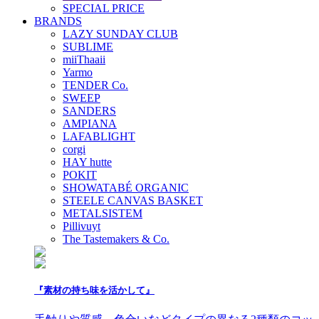
SPECIAL PRICE
BRANDS
LAZY SUNDAY CLUB
SUBLIME
miiThaaii
Yarmo
TENDER Co.
SWEEP
SANDERS
AMPIANA
LAFABLIGHT
corgi
HAY hutte
POKIT
SHOWATABÉ ORGANIC
STEELE CANVAS BASKET
METALSISTEM
Pillivuyt
The Tastemakers & Co.
『素材の持ち味を活かして』