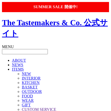
SUMMER SALE 開催中!
The Tastemakers & Co. 公式サ
イト
MENU
ABOUT
NEWS
ITEMS
NEW
INTERIOR
KITCHEN
BASKET
OUTDOOR
FOOD
WEAR
GIFT
CUSTOM SERVICE