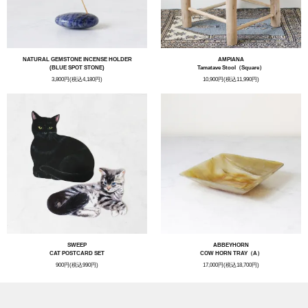
NATURAL GEMSTONE INCENSE HOLDER
AMPIANA
(BLUE SPOT STONE)
Tamatave Stool（Square）
3,800円(税込4,180円)
10,900円(税込11,990円)
SWEEP
ABBEYHORN
CAT POSTCARD SET
COW HORN TRAY（A）
900円(税込990円)
17,000円(税込18,700円)
ITEM CATEGORY