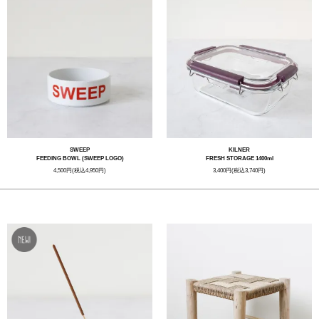
SWEEP
KILNER
FEEDING BOWL (SWEEP LOGO)
FRESH STORAGE 1400ml
4,500円(税込4,950円)
3,400円(税込3,740円)
STAFF CHOICE