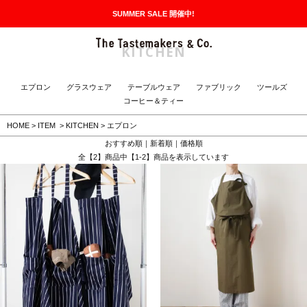
SUMMER SALE 開催中!
MENU
The Tastemakers & Co.
KITCHEN
エプロン
グラスウェア
テーブルウェア
ファブリック
ツールズ
コーヒー＆ティー
HOME
>
ITEM
>
KITCHEN
>
エプロン
おすすめ順
｜
新着順
｜
価格順
全【2】商品中【1-2】商品を表示しています