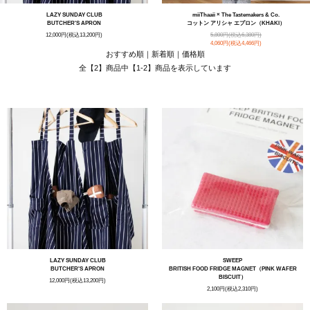
LAZY SUNDAY CLUB
miiThaaii × The Tastemakers & Co.
BUTCHER'S APRON
コットン アリシャ エプロン（KHAKI）
12,000円(税込13,200円)
5,800円(税込6,380円)
4,060円(税込4,466円)
おすすめ順
｜
新着順
｜
価格順
全【2】商品中【1-2】商品を表示しています
RECOMMEND FOR YOU
LAZY SUNDAY CLUB
SWEEP
BUTCHER'S APRON
BRITISH FOOD FRIDGE MAGNET（PINK WAFER
BISCUIT）
12,000円(税込13,200円)
2,100円(税込2,310円)