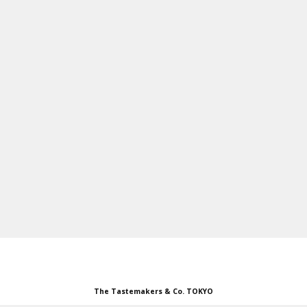
NEW
INTERIOR
KITCHEN
OUTDOOR
FOOD
WEAR
CUSTOM SERVICE
SPECIAL PRICE
STORES
The Tastemakers & Co. TOKYO