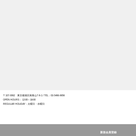
〒107-0062 東京都港区南青山7-9-1
/ TEL：03-5466-6656
OPEN HOURS： 12:00～18:00
REGULAR HOLIDAY：火曜日・水曜日
新規会員登録
The Tastemakers & Co.