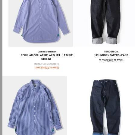
James Mortimer
TENDER Co.
REGULAR COLLAR RELAX SHIRT（LT BLUE
130 UNBORN TAPERD JEANS
STRIPE）
67,000円(税込73,700円)
28,000円(税込30,800円)
14,000円(税込15,400円)