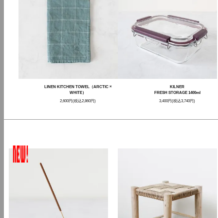
LINEN KITCHEN TOWEL（ARCTIC ×
KILNER
WHITE）
FRESH STORAGE 1400ml
2,600円(税込2,860円)
3,400円(税込3,740円)
STAFF CHOICE