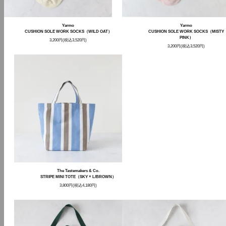
Yarmo
Yarmo
CUSHION SOLE WORK SOCKS（WILD OAT）
CUSHION SOLE WORK SOCKS（MISTY
PINK）
3,200円(税込3,520円)
3,200円(税込3,520円)
The Tastemakers & Co.
STRIPE MINI TOTE（SKY × L/BROWN）
3,800円(税込4,180円)