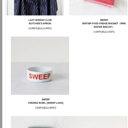
LAZY SUNDAY CLUB
SWEEP
BUTCHER'S APRON
BRITISH FOOD FRIDGE MAGNET（PINK
WAFER BISCUIT）
12,000円(税込13,200円)
2,100円(税込2,310円)
SWEEP
FEEDING BOWL (SWEEP LOGO)
4,500円(税込4,950円)