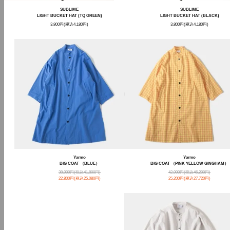
SUBLIME
SUBLIME
LIGHT BUCKET HAT (TQ GREEN)
LIGHT BUCKET HAT (BLACK)
3,800円(税込4,180円)
3,800円(税込4,180円)
Yarmo
Yarmo
BIG COAT （BLUE）
BIG COAT （PINK YELLOW GINGHAM）
38,000円(税込41,800円)
42,000円(税込46,200円)
22,800円(税込25,080円)
25,200円(税込27,720円)