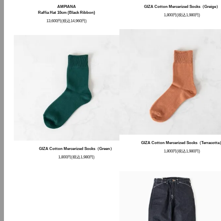
AMPIANA
GIZA Cotton Mercerized Socks（Greige）
Raffia Hat 10cm (Black Ribbon)
1,800円(税込1,980円)
13,600円(税込14,960円)
GIZA Cotton Mercerized Socks（Terracott
GIZA Cotton Mercerized Socks（Green）
1,800円(税込1,980円)
1,800円(税込1,980円)