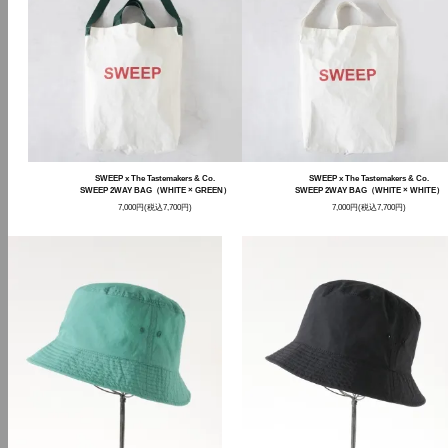
SWEEP x The Tastemakers & Co.
SWEEP x The Tastemakers & Co.
SWEEP 2WAY BAG（WHITE × GREEN）
SWEEP 2WAY BAG（WHITE × WHITE）
7,000円(税込7,700円)
7,000円(税込7,700円)