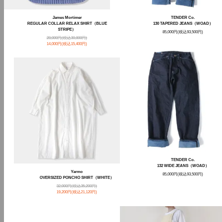
James Mortimer
TENDER Co.
REGULAR COLLAR RELAX SHIRT（BLUE
130 TAPERED JEANS（WOAD）
STRIPE）
85,000円(税込93,500円)
28,000円(税込30,800円)
14,000円(税込15,400円)
TENDER Co.
132 WIDE JEANS（WOAD）
Yarmo
85,000円(税込93,500円)
OVERSIZED PONCHO SHIRT（WHITE）
32,000円(税込35,200円)
19,200円(税込21,120円)