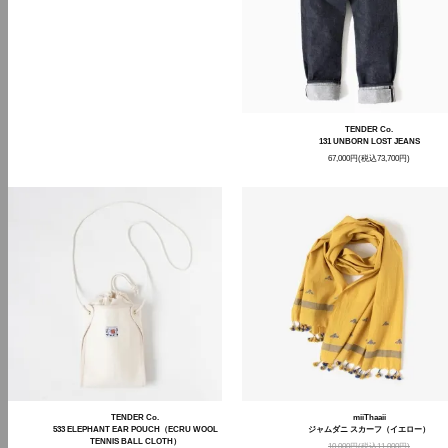
TENDER Co.
131 UNBORN LOST JEANS
67,000円(税込73,700円)
TENDER Co.
miiThaaii
533 ELEPHANT EAR POUCH（ECRU WOOL
ジャムダニ スカーフ（イエロー）
TENNIS BALL CLOTH）
10,000円(税込11,000円)