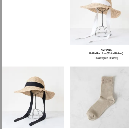
AMPIANA
Raffia Hat 10cm (White Ribbon)
13,600円(税込14,960円)