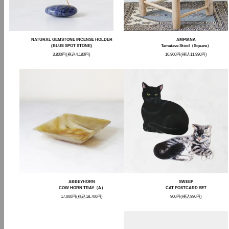
NATURAL GEMSTONE INCENSE HOLDER
AMPIANA
(BLUE SPOT STONE)
Tamatave Stool（Square）
3,800円(税込4,180円)
10,900円(税込11,990円)
ABBEYHORN
SWEEP
COW HORN TRAY（A）
CAT POSTCARD SET
17,000円(税込18,700円)
900円(税込990円)