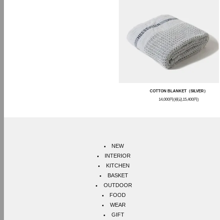
COTTON BLANKET（SILVER）
14,000円(税込15,400円)
ITEM CATEGORY
NEW
INTERIOR
KITCHEN
BASKET
OUTDOOR
FOOD
WEAR
GIFT