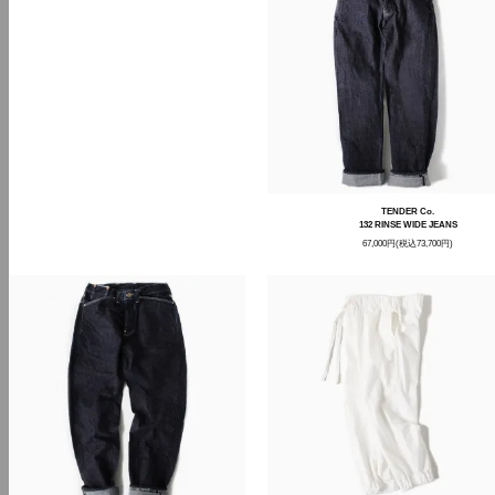
TENDER Co.
132 RINSE WIDE JEANS
67,000円(税込73,700円)