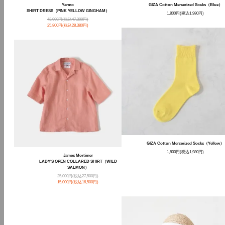
Yarmo
GIZA Cotton Mercerized Socks（Blue）
SHIRT DRESS（PINK YELLOW GINGHAM）
1,800円(税込1,980円)
43,000円(税込47,300円)
25,800円(税込28,380円)
GIZA Cotton Mercerized Socks（Yellow）
1,800円(税込1,980円)
James Mortimer
LADY'S OPEN COLLARED SHIRT（WILD
SALMON）
25,000円(税込27,500円)
15,000円(税込16,500円)