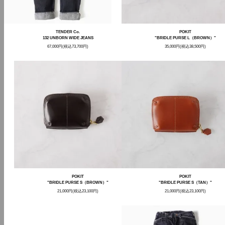
POKIT
TENDER Co.
"BRIDLE PURSE L（BROWN）"
132 UNBORN WIDE JEANS
35,000円(税込38,500円)
67,000円(税込73,700円)
POKIT
POKIT
"BRIDLE PURSE S（TAN）"
"BRIDLE PURSE S（BROWN）"
21,000円(税込23,100円)
21,000円(税込23,100円)