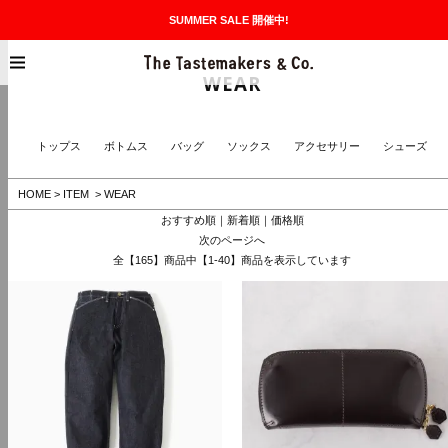
SUMMER SALE 開催中!
The Taste
MENU
WEAR
トップス
ボトムス
バッグ
ソックス
アクセサリー
シューズ
HOME
>
ITEM
>
WEAR
おすすめ順
｜
新着順
｜
価格順
次のページへ
全【165】商品中【1-40】商品を表示しています