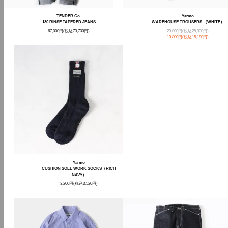
TENDER Co.
Yarmo
130 RINSE TAPERED JEANS
WAREHOUSE TROUSERS （WHITE）
67,000円(税込73,700円)
23,000円(税込25,300円)
13,800円(税込15,180円)
Yarmo
CUSHION SOLE WORK SOCKS（RICH
NAVY）
3,200円(税込3,520円)