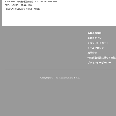
〒107-0062 東京都港区南青山7-9-1
/ TEL：03-5466-6656
OPEN HOURS： 12:00～18:00
REGULAR HOLIDAY：火曜日・水曜日
新規会員登録
The Tastemakers & Co.
会員ログイン
ショッピングカート
メールマガジン
お問合せ
特定商取引法に基づく表記
プライバシーポリシー
Copyright © The Tastemakers & Co.