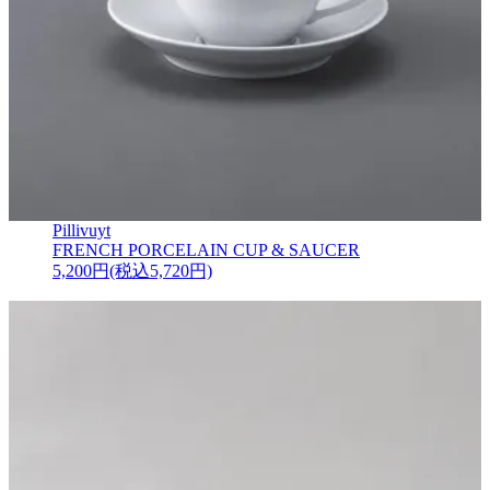
Pillivuyt
FRENCH PORCELAIN CUP & SAUCER
5,200円(税込5,720円)