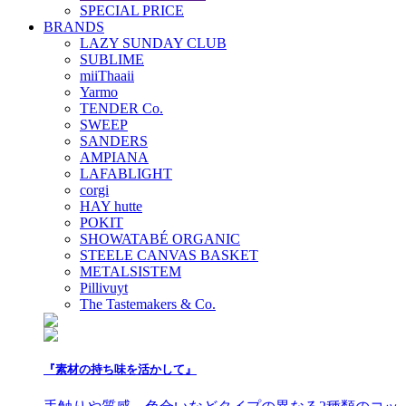
SPECIAL PRICE
BRANDS
LAZY SUNDAY CLUB
SUBLIME
miiThaaii
Yarmo
TENDER Co.
SWEEP
SANDERS
AMPIANA
LAFABLIGHT
corgi
HAY hutte
POKIT
SHOWATABÉ ORGANIC
STEELE CANVAS BASKET
METALSISTEM
Pillivuyt
The Tastemakers & Co.
『素材の持ち味を活かして』