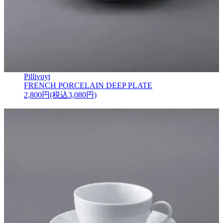
Pillivuyt
FRENCH PORCELAIN DEEP PLATE
2,800円(税込3,080円)