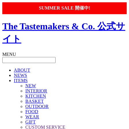
SUMMER SALE 開催中!
The Tastemakers & Co. 公式サ
イト
MENU
ABOUT
NEWS
ITEMS
NEW
INTERIOR
KITCHEN
BASKET
OUTDOOR
FOOD
WEAR
GIFT
CUSTOM SERVICE