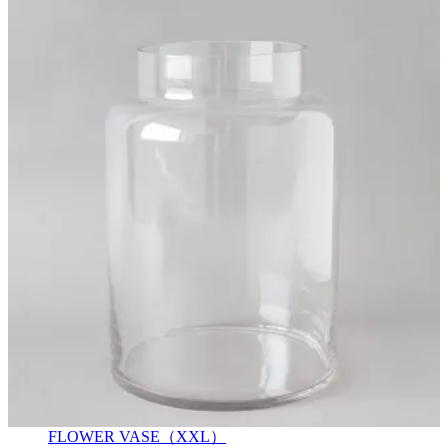
FLOWER VASE（XXL）