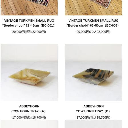
VINTAGE TURKMEN SMALL RUG
VINTAGE TURKMEN SMALL RUG
"Border chobi" 71×46cm（BC-001）
"Border chobi" 68×50cm（BC-005）
20,000円(税込22,000円)
20,000円(税込22,000円)
ABBEYHORN
ABBEYHORN
COW HORN TRAY（A）
COW HORN TRAY（B）
17,000円(税込18,700円)
17,000円(税込18,700円)