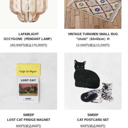
LAFABLIGHT
VINTAGE TURKMEN SMALL RUG
OCCYGONE（PENDANT LAMP）
"chobi"（63×43cm）H
160,000円(税込176,000円)
12,000円(税込13,200円)
SWEEP
SWEEP
LOST CAT FRIDGE MAGNET
CAT POSTCARD SET
600円(税込660円)
900円(税込990円)