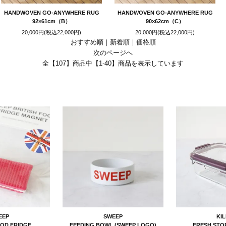
HANDWOVEN GO-ANYWHERE RUG
HANDWOVEN GO-ANYWHERE RUG
92×61cm（B）
90×62cm（C）
20,000円(税込22,000円)
20,000円(税込22,000円)
おすすめ順
｜
新着順
｜
価格順
次のページへ
全【107】商品中【1-40】商品を表示しています
RECOMME
EEP
SWEEP
KI
OOD FRIDGE
FEEDING BOWL (SWEEP LOGO)
FRESH STO