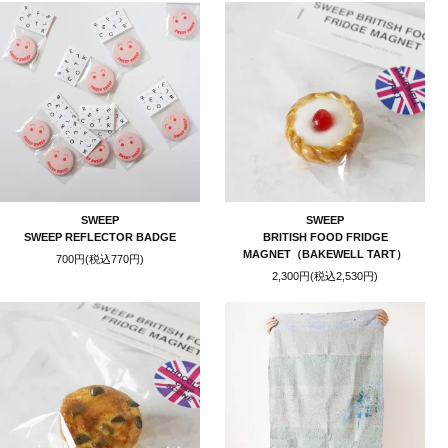
SWEEP
SWEEP
SWEEP REFLECTOR BADGE
BRITISH FOOD FRIDGE
MAGNET（BAKEWELL TART）
700円(税込770円)
2,300円(税込2,530円)