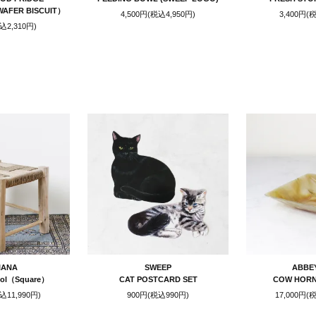
AFER BISCUIT）
4,500円(税込4,950円)
3,400円(
込2,310円)
STAFF CHOICE
IANA
SWEEP
ABBE
ool（Square）
CAT POSTCARD SET
COW HOR
込11,990円)
900円(税込990円)
17,000円(