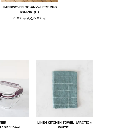
HANDWOVEN GO-ANYWHERE RUG
94×61cm（D）
20,000円(税込22,000円)
ND FOR YOU
LNER
LINEN KITCHEN TOWEL（ARCTIC ×
RAGE 1400ml
WHITE）