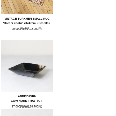
VINTAGE TURKMEN SMALL RUG
"Border chobi" 70×47cm（BC-006）
20,000円(税込22,000円)
ABBEYHORN
COW HORN TRAY（C）
17,000円(税込18,700円)