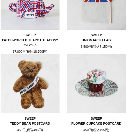
SWEEP
SWEEP
PATCHWORKED TEAPOT TEACOSY
UNIONJACK FLAG
for 2cup
6,500円(税込7,150円)
17,000円(税込18,700円)
SWEEP
SWEEP
TEDDY BEAR POSTCARD
FLOWER CUPCAKE POSTCARD
450円(税込495円)
450円(税込495円)