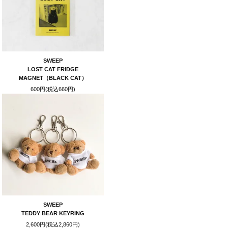
SWEEP
LOST CAT FRIDGE
MAGNET（BLACK CAT）
600円(税込660円)
SWEEP
TEDDY BEAR KEYRING
2,600円(税込2,860円)