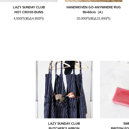
LAZY SUNDAY CLUB
HANDWOVEN GO-ANYWHERE RUG
HOT CROSS BUNS
95×60cm（A）
4,500円(税込4,950円)
20,000円(税込22,000円)
LAZY SUNDAY CLUB
SW
BUTCHER'S APRON
BRITISH F