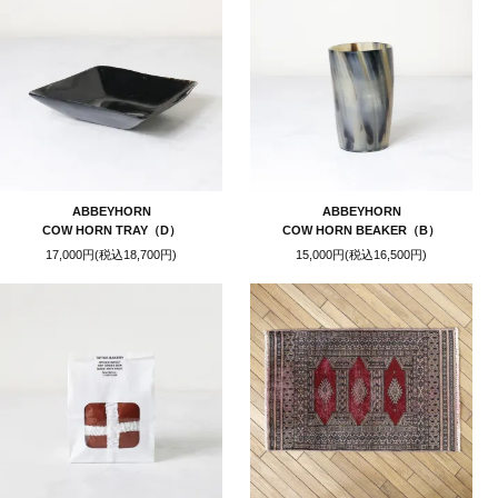
ABBEYHORN
ABBEYHORN
COW HORN TRAY（D）
COW HORN BEAKER（B）
17,000円(税込18,700円)
15,000円(税込16,500円)