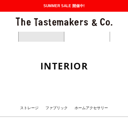
SUMMER SALE 開催中!
The Tas
GUIDE
FAQ
お支払い・配送について
返品・交換について
NEWS
ITEMS
BRANDS
OR
ME
miiThaaii
KITCHEN
BASKET
Yarmo
TE
O
INTERIOR
NA
CUSTOM SERVICE
LAFABLIGHT
SPECIAL PRICE
corgi
HA
ANVAS
METALSISTEM
Pillivuyt
ET
ストレージ
ファブリック
ホームアクセサリー
『素材の持ち味を活か
手触りや質感、色合いなど