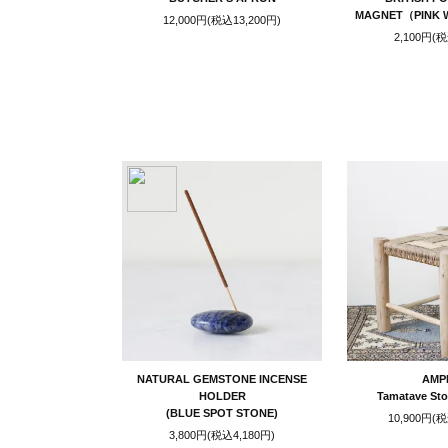
MAGNET（PINK W
12,000円(税込13,200円)
2,100円(税
NATURAL GEMSTONE INCENSE
AMP
HOLDER
Tamatave St
(BLUE SPOT STONE)
10,900円(税
3,800円(税込4,180円)