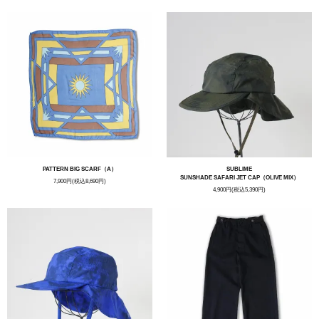
PATTERN BIG SCARF（A）
SUBLIME
SUNSHADE SAFARI JET CAP（OLIVE MIX）
7,900円(税込8,690円)
4,900円(税込5,390円)