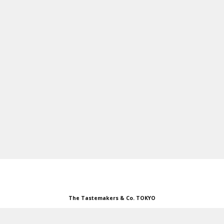
OUTDOOR
FOOD
WEAR
CUSTOM SERVICE
SPECIAL PRICE
STORES
The Tastemakers & Co. TOKYO