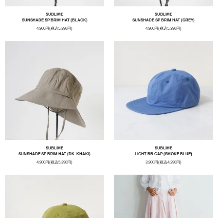
SUBLIME
SUBLIME
SUNSHADE SP BRIM HAT (BLACK)
SUNSHADE SP BRIM HAT (GREY)
4,900円(税込5,390円)
4,900円(税込5,390円)
SUBLIME
SUBLIME
SUNSHADE SP BRIM HAT (DK. KHAKI)
LIGHT BB CAP (SMOKE BLUE)
4,900円(税込5,390円)
3,900円(税込4,290円)