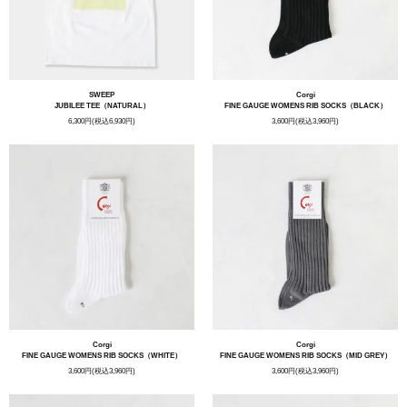
SWEEP
Corgi
JUBILEE TEE（NATURAL）
FINE GAUGE WOMENS RIB SOCKS（BLACK）
6,300円(税込6,930円)
3,600円(税込3,960円)
Corgi
Corgi
FINE GAUGE WOMENS RIB SOCKS（WHITE）
FINE GAUGE WOMENS RIB SOCKS（MID GREY）
3,600円(税込3,960円)
3,600円(税込3,960円)