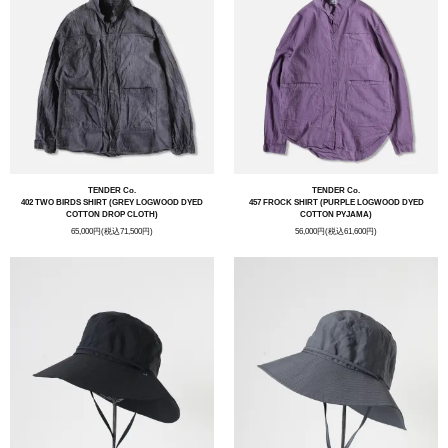
TENDER Co.
TENDER Co.
402 TWO BIRDS SHIRT (GREY LOGWOOD DYED
457 FROCK SHIRT (PURPLE LOGWOOD DYED
COTTON DROP CLOTH)
COTTON PYJAMA)
65,000円(税込71,500円)
56,000円(税込61,600円)