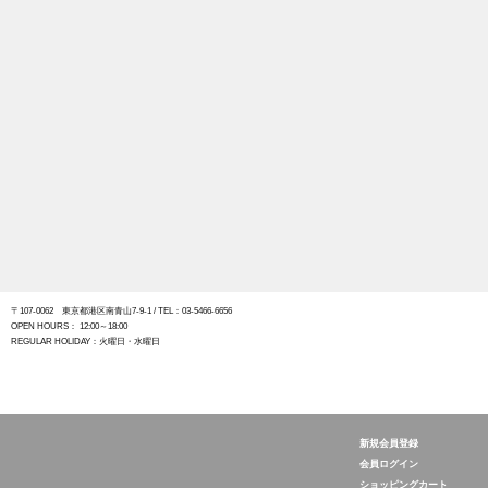
〒107-0062 東京都港区南青山7-9-1
/ TEL：03-5466-6656
OPEN HOURS： 12:00～18:00
REGULAR HOLIDAY：火曜日・水曜日
新規会員登録
The Tastemakers & Co.
会員ログイン
ショッピングカート