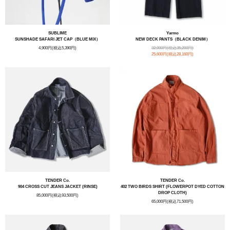
SUBLIME
Yarmo
SUNSHADE SAFARI JET CAP（BLUE MIX）
NEW DECK PANTS（BLACK DENIM）
4,900円(税込5,390円)
32,000円(税込35,200円)
25,600円(税込28,160円)
TENDER Co.
TENDER Co.
904 CROSS CUT JEANS JACKET (RINSE)
402 TWO BIRDS SHIRT (FLOWERPOT DYED COTTON
DROP CLOTH)
85,000円(税込93,500円)
65,000円(税込71,500円)