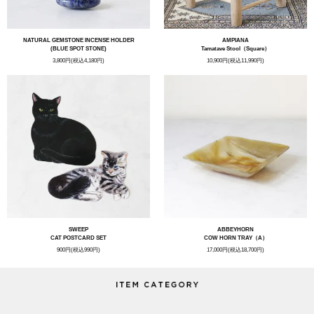
NATURAL GEMSTONE INCENSE HOLDER
AMPIANA
(BLUE SPOT STONE)
Tamatave Stool（Square）
3,800円(税込4,180円)
10,900円(税込11,990円)
SWEEP
ABBEYHORN
CAT POSTCARD SET
COW HORN TRAY（A）
900円(税込990円)
17,000円(税込18,700円)
ITEM CATEGORY
NEW
INTERIOR
KITCHEN