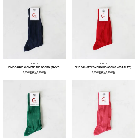
Corgi
Corgi
FINE GAUGE WOMENS RIB SOCKS（NAVY）
FINE GAUGE WOMENS RIB SOCKS（SCARLET）
3,600円(税込3,960円)
3,600円(税込3,960円)