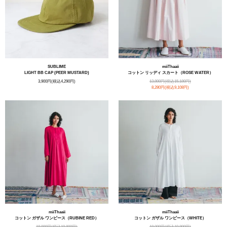
SUBLIME
miiThaaii
LIGHT BB CAP (PEER MUSTARD)
コットン リッディ スカート（ROSE WATER）
3,900円(税込4,290円)
13,800円(税込15,180円)
8,280円(税込9,108円)
miiThaaii
miiThaaii
コットン ガザル ワンピース（RUBINE RED）
コットン ガザル ワンピース（WHITE）
18,000円(税込19,800円)
18,000円(税込19,800円)