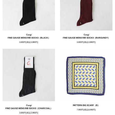
Corgi
Corgi
FINE GAUGE MENS RIB SOCKS（BLACK）
FINE GAUGE MENS RIB SOCKS（BURGUNDY）
3,600円(税込3,960円)
3,600円(税込3,960円)
Corgi
PATTERN BIG SCARF（B）
FINE GAUGE MENS RIB SOCKS（CHARCOAL）
7,900円(税込8,690円)
3,600円(税込3,960円)