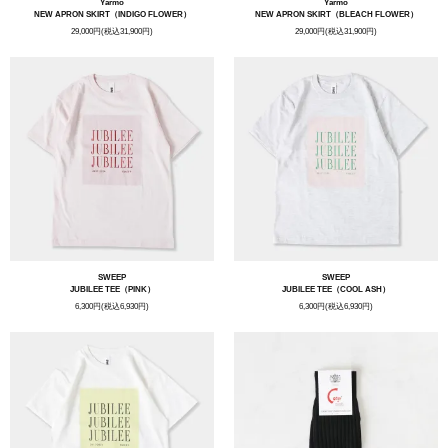
Yarmo
Yarmo
NEW APRON SKIRT（INDIGO FLOWER）
NEW APRON SKIRT（BLEACH FLOWER）
29,000円(税込31,900円)
29,000円(税込31,900円)
SWEEP
SWEEP
JUBILEE TEE（PINK）
JUBILEE TEE（COOL ASH）
6,300円(税込6,930円)
6,300円(税込6,930円)