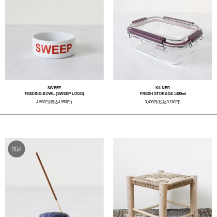
SWEEP
KILNER
FEEDING BOWL (SWEEP LOGO)
FRESH STORAGE 1400ml
4,500円(税込4,950円)
3,400円(税込3,740円)
STAFF CHOICE