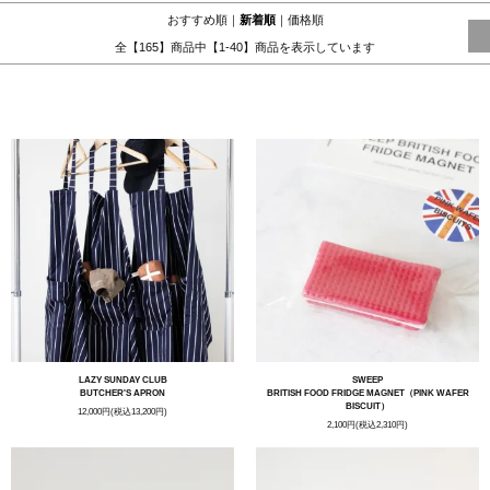
おすすめ順
｜
新着順
｜
価格順
全【165】商品中【1-40】商品を表示しています
RECOMMEND FOR YOU
LAZY SUNDAY CLUB
SWEEP
BUTCHER'S APRON
BRITISH FOOD FRIDGE MAGNET（PINK WAFER
BISCUIT）
12,000円(税込13,200円)
2,100円(税込2,310円)