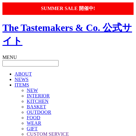
SUMMER SALE 開催中!
The Tastemakers & Co. 公式サ
イト
MENU
ABOUT
NEWS
ITEMS
NEW
INTERIOR
KITCHEN
BASKET
OUTDOOR
FOOD
WEAR
GIFT
CUSTOM SERVICE