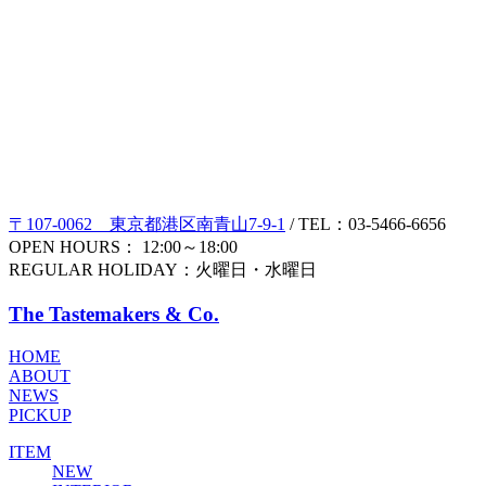
〒107-0062 東京都港区南青山7-9-1
/ TEL：03-5466-6656
OPEN HOURS： 12:00～18:00
REGULAR HOLIDAY：火曜日・水曜日
The Tastemakers & Co.
HOME
ABOUT
NEWS
PICKUP
ITEM
NEW