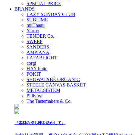
SPECIAL PRICE
BRANDS
LAZY SUNDAY CLUB
SUBLIME
miiThaaii
Yarmo
TENDER Co.
SWEEP
SANDERS
AMPIANA
LAFABLIGHT
corgi
HAY hutte
POKIT
SHOWATABÉ ORGANIC
STEELE CANVAS BASKET
METALSISTEM
Pillivuyt
The Tastemakers & Co.
『素材の持ち味を活かして』