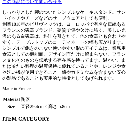
この商品について問い合せる
しっかりとした脚のついたシンプルなケーキスタンド。サン
ドイッチやチーズなどのサーブウェアとしても便利。
創業1818年のピリヴィッツは、ヨーロッパで有名な伝統ある
フランスの磁器ブランド。硬質で傷や欠けに強く、美しい光
沢のある白磁器は、料理を引きたて、他の食器とも合わせや
すく、テーブルトップのコーディネートの幅も広がります。
シンプルで飽きのこない使いやすい形のアイテムは、業務用
食器としての機能面、デザイン面だけに留まらない、フラン
ス文化そのものを伝承する存在感を持ってます。温かい、ま
たは冷たい料理の温度保持に優れていることや、レンジや食
器洗い機が使用できること、鉛やカドミウムを含まない安心
の製品であることも実用的な特徴としてあげられます。
Made in Frence
Material
陶器
Size
直径29.4cm × 高さ 5.8cm
ITEM CATEGORY