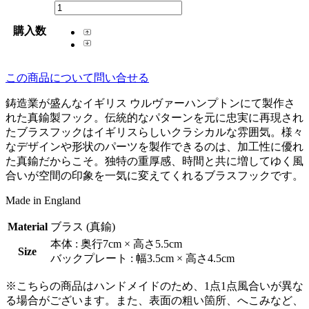
購入数
この商品について問い合せる
鋳造業が盛んなイギリス ウルヴァーハンプトンにて製作さ
れた真鍮製フック。伝統的なパターンを元に忠実に再現され
たブラスフックはイギリスらしいクラシカルな雰囲気。様々
なデザインや形状のパーツを製作できるのは、加工性に優れ
た真鍮だからこそ。独特の重厚感、時間と共に増してゆく風
合いが空間の印象を一気に変えてくれるブラスフックです。
Made in England
Material
ブラス (真鍮)
本体 : 奥行7cm × 高さ5.5cm
Size
バックプレート : 幅3.5cm × 高さ4.5cm
※こちらの商品はハンドメイドのため、1点1点風合いが異な
る場合がございます。また、表面の粗い箇所、へこみなど、