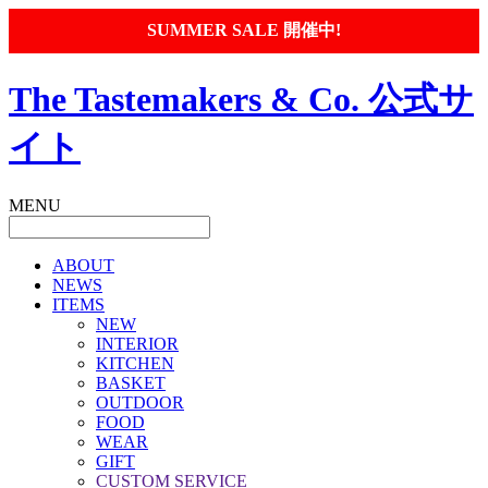
SUMMER SALE 開催中!
The Tastemakers & Co. 公式サ
イト
MENU
ABOUT
NEWS
ITEMS
NEW
INTERIOR
KITCHEN
BASKET
OUTDOOR
FOOD
WEAR
GIFT
CUSTOM SERVICE