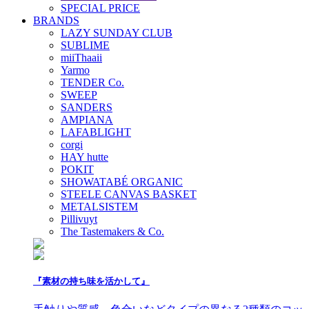
SPECIAL PRICE
BRANDS
LAZY SUNDAY CLUB
SUBLIME
miiThaaii
Yarmo
TENDER Co.
SWEEP
SANDERS
AMPIANA
LAFABLIGHT
corgi
HAY hutte
POKIT
SHOWATABÉ ORGANIC
STEELE CANVAS BASKET
METALSISTEM
Pillivuyt
The Tastemakers & Co.
『素材の持ち味を活かして』