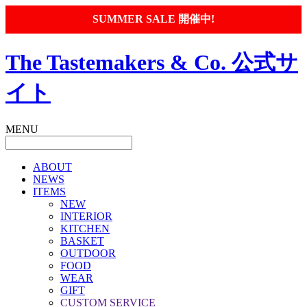
SUMMER SALE 開催中!
The Tastemakers & Co. 公式サ
イト
MENU
ABOUT
NEWS
ITEMS
NEW
INTERIOR
KITCHEN
BASKET
OUTDOOR
FOOD
WEAR
GIFT
CUSTOM SERVICE