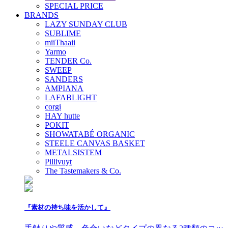
SPECIAL PRICE
BRANDS
LAZY SUNDAY CLUB
SUBLIME
miiThaaii
Yarmo
TENDER Co.
SWEEP
SANDERS
AMPIANA
LAFABLIGHT
corgi
HAY hutte
POKIT
SHOWATABÉ ORGANIC
STEELE CANVAS BASKET
METALSISTEM
Pillivuyt
The Tastemakers & Co.
『素材の持ち味を活かして』