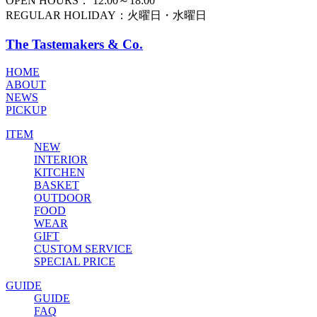
OPEN HOURS： 12:00～18:00
REGULAR HOLIDAY：火曜日・水曜日
The Tastemakers & Co.
HOME
ABOUT
NEWS
PICKUP
ITEM
NEW
INTERIOR
KITCHEN
BASKET
OUTDOOR
FOOD
WEAR
GIFT
CUSTOM SERVICE
SPECIAL PRICE
GUIDE
GUIDE
FAQ