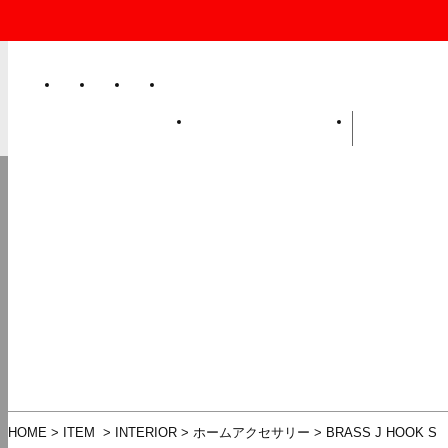
MY PAGE
CART
Facebook
Instagram
ABOUT
LAZY SUNDAY CLUB
NEW
INT
SUB
SANDERS
WEAR
AMP
G
SHOWATABÉ
STEEL
ORGANIC
BA
HOME
>
ITEM
>
INTERIOR
>
ホームアクセサリー
>
BRASS J HOOK S