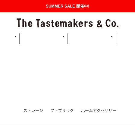
SUMMER SALE 開催中!
The
GUIDE
FAQ
お支払い・配送について
返品・交換について
NEWS
ITEMS
BRANDS
ERIOR
LIME
miiThaaii
KITCHEN
BASKET
Yarmo
IANA
IFT
CUSTOM SERVICE
LAFABLIGHT
SPECIAL PRICE
corgi
E CANVAS
METALSISTEM
Pillivuyt
SKET
ストレージ
ファブリック
ホームアクセサリー
『素材の持ち味を活か