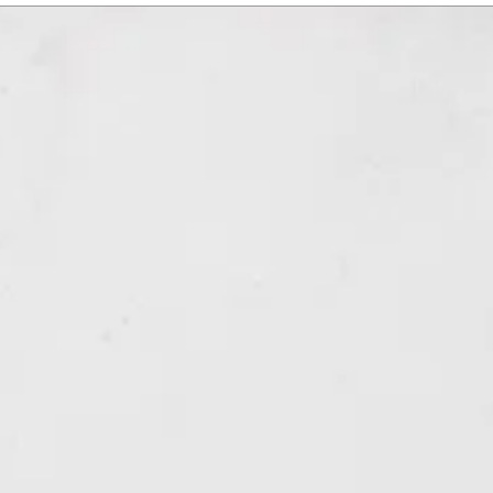
タイプの異なる2種類のコットン素材で仕立
ト。それぞれの生地の特性を最大限に引き出
け込むウェアを展開します。