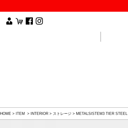
MY PAGE
CART
Facebook
Instagram
ABOUT
LAZY SUNDAY CLUB
NEW
INTERI
SUBLI
SANDERS
WEAR
AMPIA
GIFT
SHOWATABÉ
STEELE C
ORGANIC
BASK
HOME
>
ITEM
>
INTERIOR
>
ストレージ
>
METALSISTEM
3 TIER STEEL