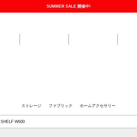
SUMMER SALE 開催中!
The Tas
GUIDE
FAQ
お支払い・配送について
返品・交換について
NEWS
ITEMS
BRANDS
OR
ME
miiThaaii
KITCHEN
BASKET
Yarmo
TE
O
NA
CUSTOM SERVICE
LAFABLIGHT
SPECIAL PRICE
corgi
HA
ANVAS
METALSISTEM
Pillivuyt
ET
ストレージ
ファブリック
ホームアクセサリー
 SHELF W600
『素材の持ち味を活か
手触りや質感、色合いなど