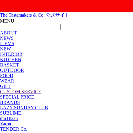
The Tastemakers & Co. 公式サイト
MENU
ABOUT
NEWS
ITEMS
NEW
INTERIOR
KITCHEN
BASKET
OUTDOOR
FOOD
WEAR
GIFT
CUSTOM SERVICE
SPECIAL PRICE
BRANDS
LAZY SUNDAY CLUB
SUBLIME
miiThaaii
Yarmo
TENDER Co.