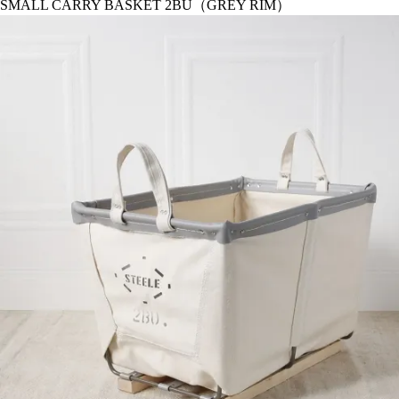
SMALL CARRY BASKET 2BU（GREY RIM）