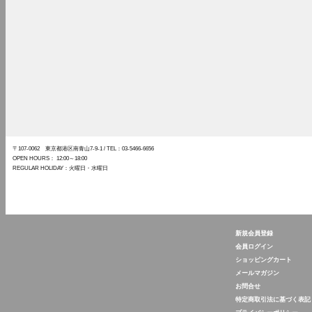
〒107-0062 東京都港区南青山7-9-1
/ TEL：03-5466-6656
OPEN HOURS： 12:00～18:00
REGULAR HOLIDAY：火曜日・水曜日
新規会員登録
The Tastemakers & Co.
会員ログイン
ショッピングカート
メールマガジン
お問合せ
特定商取引法に基づく表記