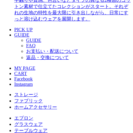
手触りや質感、色合いなどタイプの異なる2種類のコッ
トン素材で仕立てたコレクションがスタート。それぞ
れの生地の特性を最大限に引き出しながら、日常にす
っと溶け込むウェアを展開します。
PICK UP
GUIDE
GUIDE
FAQ
お支払い・配送について
返品・交換について
MY PAGE
CART
Facebook
Instagram
ストレージ
ファブリック
ホームアクセサリー
エプロン
グラスウェア
テーブルウェア