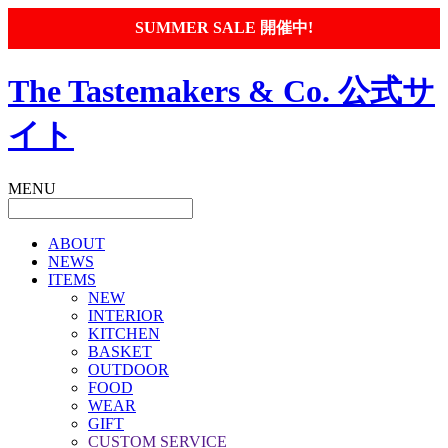
SUMMER SALE 開催中!
The Tastemakers & Co. 公式サ
イト
MENU
ABOUT
NEWS
ITEMS
NEW
INTERIOR
KITCHEN
BASKET
OUTDOOR
FOOD
WEAR
GIFT
CUSTOM SERVICE