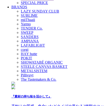
SPECIAL PRICE
BRANDS
LAZY SUNDAY CLUB
SUBLIME
miiThaaii
Yarmo
TENDER Co.
SWEEP
SANDERS
AMPIANA
LAFABLIGHT
corgi
HAY hutte
POKIT
SHOWATABÉ ORGANIC
STEELE CANVAS BASKET
METALSISTEM
Pillivuyt
The Tastemakers & Co.
『素材の持ち味を活かして』