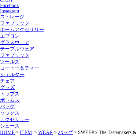
Facebook
Instagram
ストレージ
ファブリック
ホームアクセサリー
エプロン
グラスウェア
テーブルウェア
ファブリック
ツールズ
コーヒー＆ティー
シェルター
チェア
グッズ
トップス
ボトムス
バッグ
ソックス
アクセサリー
シューズ
HOME
>
ITEM
>
WEAR
>
バッグ
>
SWEEP x The Tastemakers &