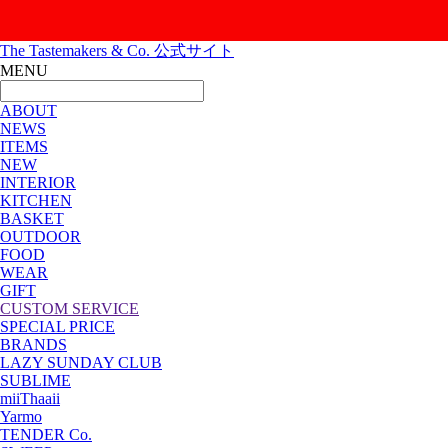
The Tastemakers & Co. 公式サイト
MENU
ABOUT
NEWS
ITEMS
NEW
INTERIOR
KITCHEN
BASKET
OUTDOOR
FOOD
WEAR
GIFT
CUSTOM SERVICE
SPECIAL PRICE
BRANDS
LAZY SUNDAY CLUB
SUBLIME
miiThaaii
Yarmo
TENDER Co.