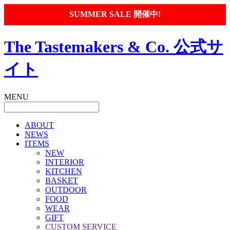
SUMMER SALE 開催中!
The Tastemakers & Co. 公式サ
イト
MENU
ABOUT
NEWS
ITEMS
NEW
INTERIOR
KITCHEN
BASKET
OUTDOOR
FOOD
WEAR
GIFT
CUSTOM SERVICE