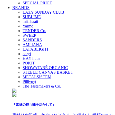
SPECIAL PRICE
BRANDS
LAZY SUNDAY CLUB
SUBLIME
miiThaaii
Yarmo
TENDER Co.
SWEEP
SANDERS
AMPIANA
LAFABLIGHT
corgi
HAY hutte
POKIT
SHOWATABÉ ORGANIC
STEELE CANVAS BASKET
METALSISTEM
Pillivuyt
The Tastemakers & Co.
『素材の持ち味を活かして』