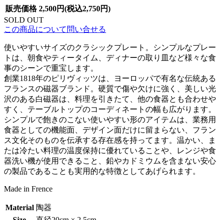
販売価格
2,500円(税込2,750円)
SOLD OUT
この商品について問い合せる
使いやすいサイズのクラシックプレート。シンプルなプレー
トは、朝食やティータイム、ディナーの取り皿など様々な食
事のシーンで重宝します。
創業1818年のピリヴィッツは、ヨーロッパで有名な伝統ある
フランスの磁器ブランド。硬質で傷や欠けに強く、美しい光
沢のある白磁器は、料理を引きたて、他の食器とも合わせや
すく、テーブルトップのコーディネートの幅も広がります。
シンプルで飽きのこない使いやすい形のアイテムは、業務用
食器としての機能面、デザイン面だけに留まらない、フラン
ス文化そのものを伝承する存在感を持ってます。温かい、ま
たは冷たい料理の温度保持に優れていることや、レンジや食
器洗い機が使用できること、鉛やカドミウムを含まない安心
の製品であることも実用的な特徴としてあげられます。
Made in Frence
Material
陶器
Size
直径20cm × 2.5cm