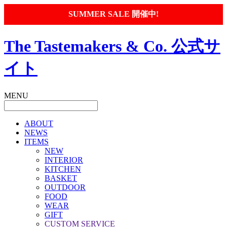
SUMMER SALE 開催中!
The Tastemakers & Co. 公式サ
イト
MENU
ABOUT
NEWS
ITEMS
NEW
INTERIOR
KITCHEN
BASKET
OUTDOOR
FOOD
WEAR
GIFT
CUSTOM SERVICE