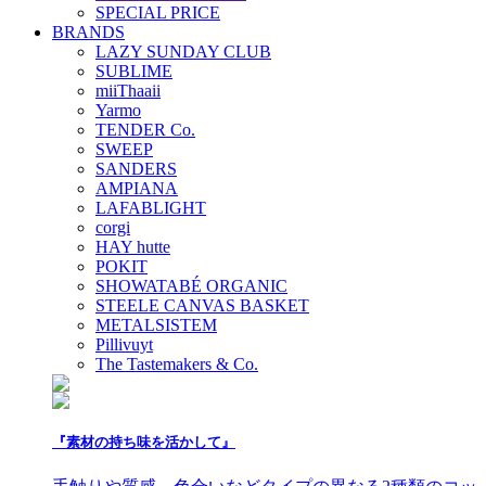
SPECIAL PRICE
BRANDS
LAZY SUNDAY CLUB
SUBLIME
miiThaaii
Yarmo
TENDER Co.
SWEEP
SANDERS
AMPIANA
LAFABLIGHT
corgi
HAY hutte
POKIT
SHOWATABÉ ORGANIC
STEELE CANVAS BASKET
METALSISTEM
Pillivuyt
The Tastemakers & Co.
『素材の持ち味を活かして』