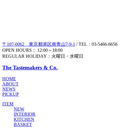
〒107-0062 東京都港区南青山7-9-1
/ TEL：03-5466-6656
OPEN HOURS： 12:00～18:00
REGULAR HOLIDAY：火曜日・水曜日
The Tastemakers & Co.
HOME
ABOUT
NEWS
PICKUP
ITEM
NEW
INTERIOR
KITCHEN
BASKET