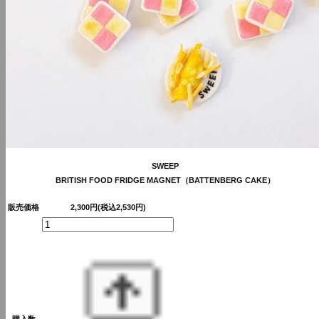
SWEEP
BRITISH FOOD FRIDGE MAGNET（BATTENBERG CAKE）
販売価格
2,300円(税込2,530円)