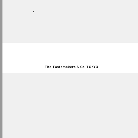
CUSTOM SERVICE
SPECIAL PRICE
STORES
The Tastemakers & Co. TOKYO