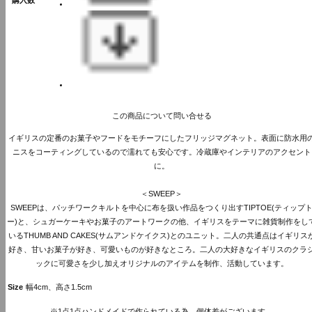
購入数
この商品について問い合せる
イギリスの定番のお菓子やフードをモチーフにしたフリッジマグネット。表面に防水用
ニスをコーティングしているので濡れても安心です。冷蔵庫やインテリアのアクセント
に。
＜SWEEP＞
SWEEPは、パッチワークキルトを中心に布を扱い作品をつくり出すTIPTOE(ティップ
ー)と、シュガーケーキやお菓子のアートワークの他、イギリスをテーマに雑貨制作をし
いるTHUMB AND CAKES(サムアンドケイクス)とのユニット。二人の共通点はイギリス
好き、甘いお菓子が好き、可愛いものが好きなところ。二人の大好きなイギリスのクラ
ックに可愛さを少し加えオリジナルのアイテムを制作、活動しています。
Size
幅4cm、高さ1.5cm
※1点1点ハンドメイドで作られている為、個体差がございます。