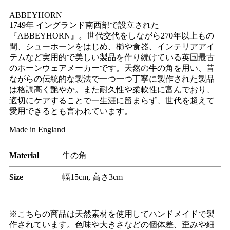
ABBEYHORN
1749年 イングランド南西部で設立された
『ABBEYHORN』。世代交代をしながら270年以上もの
間、シューホーンをはじめ、櫛や食器、インテリアアイ
テムなど実用的で美しい製品を作り続けている英国最古
のホーンウェアメーカーです。天然の牛の角を用い、昔
ながらの伝統的な製法で一つ一つ丁寧に製作された製品
は格調高く艶やか。また耐久性や柔軟性に富んでおり、
適切にケアすることで一生涯に留まらず、世代を超えて
愛用できるとも言われています。
Made in England
Material
牛の角
Size
幅15cm, 高さ3cm
※こちらの商品は天然素材を使用してハンドメイドで製
作されています。色味や大きさなどの個体差、歪みや細