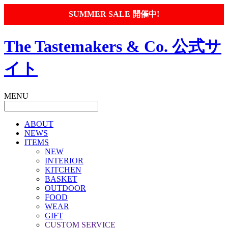
SUMMER SALE 開催中!
The Tastemakers & Co. 公式サ
イト
MENU
ABOUT
NEWS
ITEMS
NEW
INTERIOR
KITCHEN
BASKET
OUTDOOR
FOOD
WEAR
GIFT
CUSTOM SERVICE