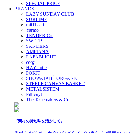
SPECIAL PRICE
BRANDS
LAZY SUNDAY CLUB
SUBLIME
miiThaaii
Yarmo
TENDER Co.
SWEEP
SANDERS
AMPIANA
LAFABLIGHT
corgi
HAY hutte
POKIT
SHOWATABÉ ORGANIC
STEELE CANVAS BASKET
METALSISTEM
Pillivuyt
The Tastemakers & Co.
『素材の持ち味を活かして』