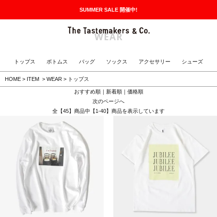
SUMMER SALE 開催中!
MENU
The Tastemakers & Co.
WEAR
トップス
ボトムス
バッグ
ソックス
アクセサリー
シューズ
HOME
>
ITEM
>
WEAR
>
トップス
おすすめ順
｜
新着順
｜
価格順
次のページへ
全【45】商品中【1-40】商品を表示しています