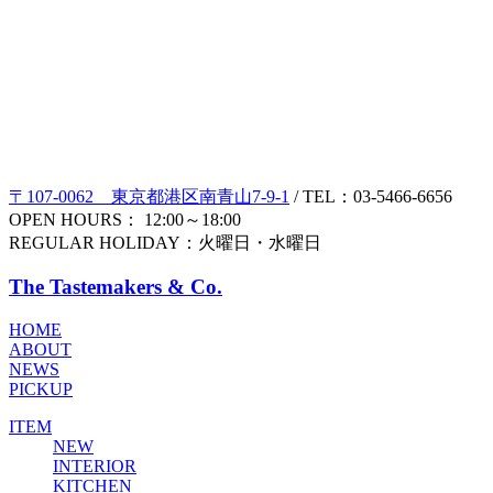
〒107-0062 東京都港区南青山7-9-1
/ TEL：03-5466-6656
OPEN HOURS： 12:00～18:00
REGULAR HOLIDAY：火曜日・水曜日
The Tastemakers & Co.
HOME
ABOUT
NEWS
PICKUP
ITEM
NEW
INTERIOR
KITCHEN