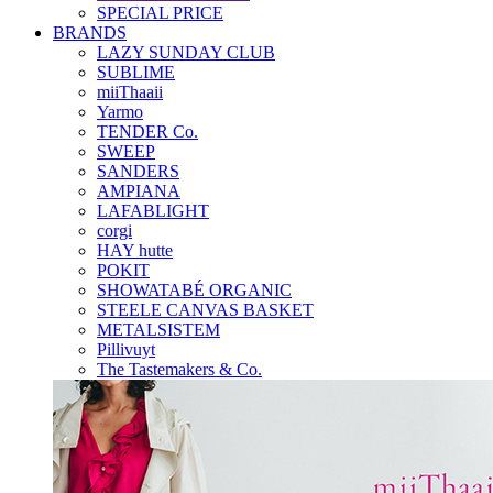
SPECIAL PRICE
BRANDS
LAZY SUNDAY CLUB
SUBLIME
miiThaaii
Yarmo
TENDER Co.
SWEEP
SANDERS
AMPIANA
LAFABLIGHT
corgi
HAY hutte
POKIT
SHOWATABÉ ORGANIC
STEELE CANVAS BASKET
METALSISTEM
Pillivuyt
The Tastemakers & Co.