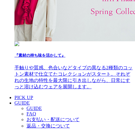
『素材の持ち味を活かして』
手触りや質感、色合いなどタイプの異なる2種類のコッ
トン素材で仕立てたコレクションがスタート。それぞ
れの生地の特性を最大限に引き出しながら、日常にす
っと溶け込むウェアを展開します。
PICK UP
GUIDE
GUIDE
FAQ
お支払い・配送について
返品・交換について