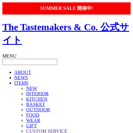
SUMMER SALE 開催中!
The Tastemakers & Co. 公式サ
イト
MENU
ABOUT
NEWS
ITEMS
NEW
INTERIOR
KITCHEN
BASKET
OUTDOOR
FOOD
WEAR
GIFT
CUSTOM SERVICE