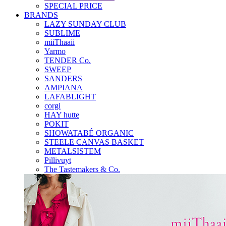
SPECIAL PRICE
BRANDS
LAZY SUNDAY CLUB
SUBLIME
miiThaaii
Yarmo
TENDER Co.
SWEEP
SANDERS
AMPIANA
LAFABLIGHT
corgi
HAY hutte
POKIT
SHOWATABÉ ORGANIC
STEELE CANVAS BASKET
METALSISTEM
Pillivuyt
The Tastemakers & Co.