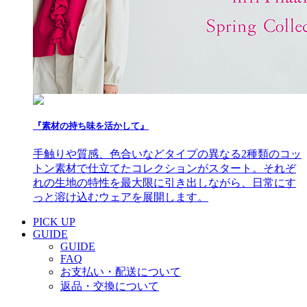
『素材の持ち味を活かして』
手触りや質感、色合いなどタイプの異なる2種類のコッ
トン素材で仕立てたコレクションがスタート。それぞ
れの生地の特性を最大限に引き出しながら、日常にす
っと溶け込むウェアを展開します。
PICK UP
GUIDE
GUIDE
FAQ
お支払い・配送について
返品・交換について