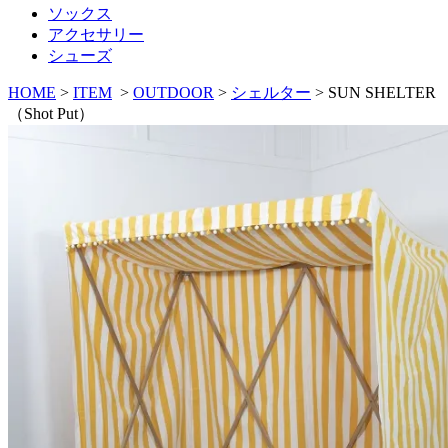
ソックス
アクセサリー
シューズ
HOME
>
ITEM
>
OUTDOOR
>
シェルター
>
SUN SHELTER
（Shot Put）