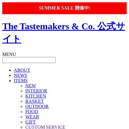
SUMMER SALE 開催中!
The Tastemakers & Co. 公式サ
イト
MENU
ABOUT
NEWS
ITEMS
NEW
INTERIOR
KITCHEN
BASKET
OUTDOOR
FOOD
WEAR
GIFT
CUSTOM SERVICE